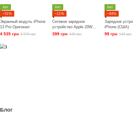
Хит
Хит
Хит
−31%
−11%
−34%
Экранный модуль iPhone
Сетевое зарядное
Зарядное устро
13 Pro Оригинал
устройство Apple 20W
iPhone (США)
Type-C Charger White
4 535 грн
399 грн
99 грн
6 576 грн
449 грн
149 грн
OEM
Блог