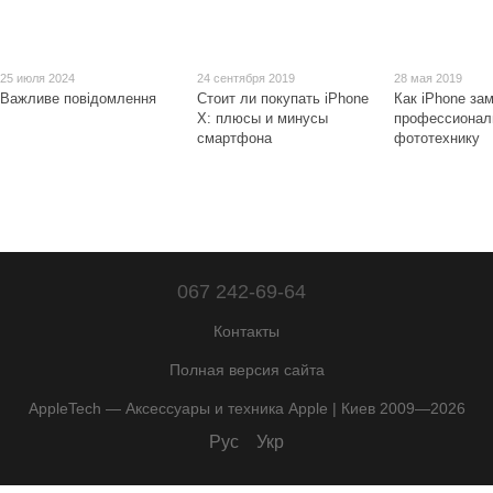
25 июля 2024
24 сентября 2019
28 мая 2019
Важливе повідомлення
Стоит ли покупать iPhone
Как iPhone за
X: плюсы и минусы
профессиона
смартфона
фототехнику
067 242-69-64
Контакты
Полная версия сайта
AppleTech — Аксессуары и техника Apple | Киев 2009—2026
Рус
Укр