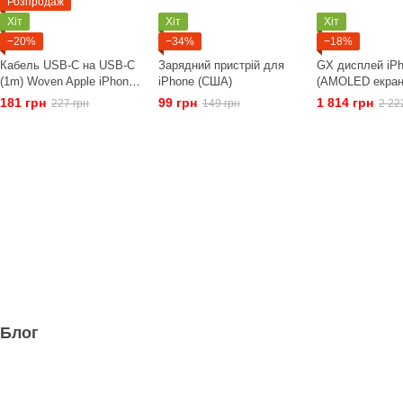
Розпродаж
Хіт
Хіт
Хіт
−20%
−34%
−18%
Кабель USB-C на USB-C
Зарядний пристрій для
GX дисплей iP
(1m) Woven Apple iPhone
iPhone (США)
(AMOLED екран,
16 version (OEM)
скло)
181 грн
99 грн
1 814 грн
227 грн
149 грн
2 22
Блог