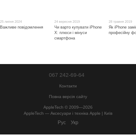
25 липня 2024
24 вересня 2019
28 травня 2019
Важливе повідомлення
Чи варто купувати iPhone
Як iPhone зам
X: плюси і мінуси
професійну фо
смартфона
067 242-69-64
Контакти
Повна версія сайту
AppleTech © 2009—2026
AppleTech — Аксесуари і техніка Apple | Київ
Рус
Укр