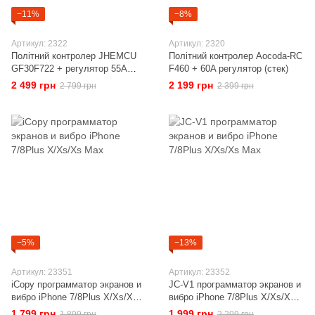
−11%
−8%
Артикул: 2322
Артикул: 2320
Політний контролер JHEMCU
Політний контролер Aocoda-RC
GF30F722 + регулятор 55A
F460 + 60A регулятор (стек)
Стек
2 499 грн
2 199 грн
2 799 грн
2 399 грн
−5%
−13%
Артикул: 23351
Артикул: 23352
iCopy программатор экранов и
JC-V1 программатор экранов и
вибро iPhone 7/8Plus X/Xs/Xs
вибро iPhone 7/8Plus X/Xs/Xs
Max
Max
1 799 грн
1 999 грн
1 899 грн
2 299 грн