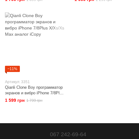
−11%
Артикул: 3351
Qianli Clone Boy программатор
экранов и вибро iPhone 7/8Plus
X/Xs/Xs Max аналог iCopy
1 599 грн
1 799 грн
067 242-69-64