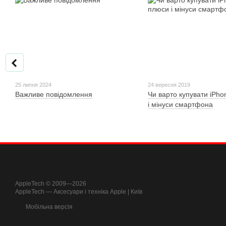
25 липня 2024
24 вересня 2019
Важливе повідомлення
Чи варто купувати iPho
і мінуси смартфона
AppleTech © 2009—2026
AppleTech — Аксесуари і техніка Apple | Київ
Мобільна версія