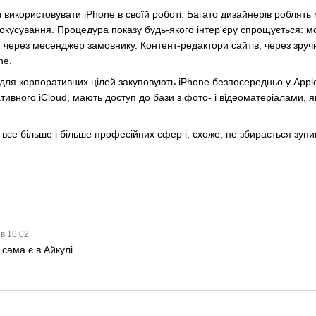
 використовувати iPhone в своїй роботі. Багато дизайнерів роблять
окусування. Процедура показу будь-якого інтер'єру спрощується: 
и через месенджер замовнику. Контент-редактори сайтів, через зру
ne.
ї для корпоративних цілей закуповують iPhone безпосередньо у Appl
тивного iCloud, мають доступ до бази з фото- і відеоматеріалами, 
все більше і більше професійних сфер і, схоже, не збирається зупи
 в 16:02
 сама є в Айкулі