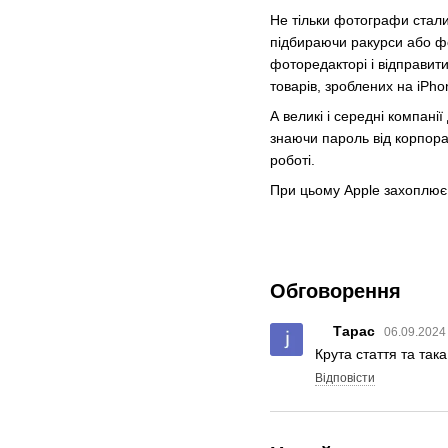
Не тільки фотографи стали
підбираючи ракурси або ф
фоторедакторі і відправит
товарів, зроблених на iPho
А великі і середні компані
знаючи пароль від корпора
роботі.
При цьому Apple захоплює 
Обговорення
Тарас
06.09.2024
Крута стаття та така
Відповісти