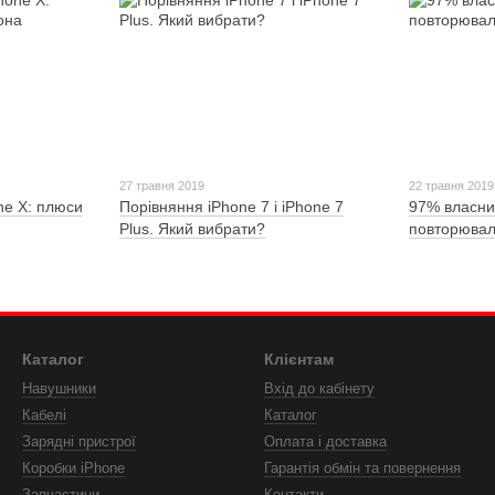
27 травня 2019
22 травня 2019
ne X: плюси
Порівняння iPhone 7 і iPhone 7
97% власни
Plus. Який вибрати?
повторювал
Каталог
Клієнтам
Навушники
Вхід до кабінету
Кабелі
Каталог
Зарядні пристрої
Оплата і доставка
Коробки iPhone
Гарантія обмін та повернення
Запчастини
Контакти