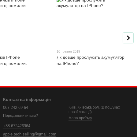
10 травня 2019
ків IPhone
Як довше прослужить акумулятор
и ці помилки.
на IPhone?
Контактна інформація
067 242-69-64
Київ, Київська обл. (В пошуках
нової локації)
Передзвонити вам?
Мапа проїзду
+38 672426964
apple.tech.selling@gmail.com