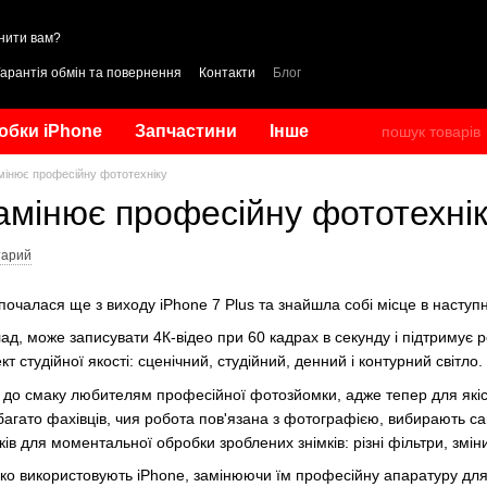
нити вам?
Гарантія обмін та повернення
Контакти
Блог
обки iPhone
Запчастини
Інше
мінює професійну фототехніку
амінює професійну фототехні
тарий
почалася ще з виходу iPhone 7 Plus та знайшла собі місце в наступ
клад, може записувати 4К-відео при 60 кадрах в секунду і підтриму
студійної якості: сценічний, студійний, денний і контурний світло.
 до смаку любителям професійної фотозйомки, адже тепер для якісн
агато фахівців, чия робота пов'язана з фотографією, вибирають сам
ів для моментальної обробки зроблених знімків: різні фільтри, зміни 
ко використовують iPhone, замінюючи їм професійну апаратуру для