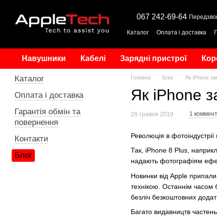
Перейти до основного контенту
067 242-69-64
Передзво
Каталог
Оплата і доставка
Навушники
Кабелі
Зарядні пристрої
Кор
Каталог
Головна
Блог
Як iPhone за
Як iPhone з
Оплата і доставка
Гарантія обмін та
1 коммен
28 травня 2019
повернення
Революція в фотоіндустрії 
Контакти
Так, iPhone 8 Plus, напри
Блог
надають фотографіям ефект 
Новинки від Apple припали
технікою. Останнім часом б
безліч безкоштовних додатк
Багато видавництв частень