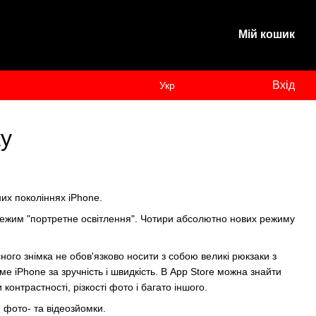
Мій кошик
Вхід
Укр
ку
них поколіннях iPhone.
є режим "портретне освітлення". Чотири абсолютно нових режиму
ого знімка не обов'язково носити з собою великі рюкзаки з
е iPhone за зручність і швидкість. В App Store можна знайти
контрастності, різкості фото і багато іншого.
 фото- та відеозйомки.