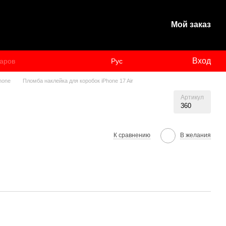
Мой заказ
Вход
Рус
hone
Пломба наклейка для коробок iPhone 17 Air
Артикул
360
К сравнению
В желания