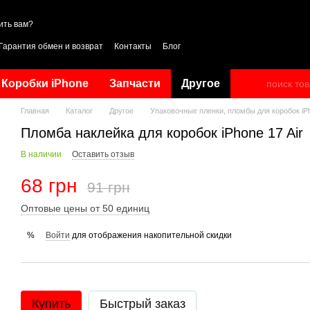
ить вам?
Гарантия обмен и возврат
Контакты
Блог
Коробки iPhone
Запчасти
Другое
Главная
Каталог
Другое
Упаковочные пленки, пломбы для коробок iP
Пломба наклейка для коробок iPhone 17 Air
В наличии
Оставить отзыв
68 грн
91 грн
Оптовые цены от 50 единиц
Войти
для отображения накопительной скидки
%
Купить
Быстрый заказ