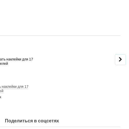
Вме
 наклейки для 17
Плом
ей
короб
н
68 гр
55
Поделиться в соцсетях