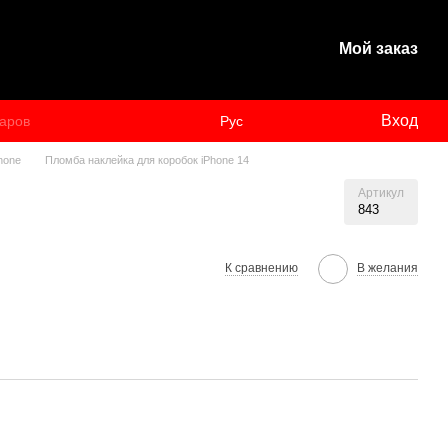
Мой заказ
Вход
Рус
hone
Пломба наклейка для коробок iPhone 14
Артикул
843
К сравнению
В желания