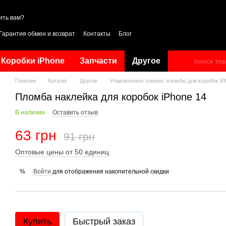
ить вам?
Гарантия обмен и возврат
Контакты
Блог
Коробки iPhone
Запчасти
Другое
Главная
Каталог
Другое
Упаковочные пленки, пломбы для коробок iP
Пломба наклейка для коробок iPhone 14
В наличии
Оставить отзыв
63 грн
91 грн
Оптовые цены от 50 единиц
Войти
для отображения накопительной скидки
%
Купить
Быстрый заказ