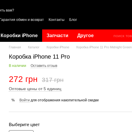
ить вам?
Гарантия обмен и возврат
Контакты
Блог
Коробки iPhone
Запчасти
Другое
Главная
Каталог
Коробки iPhone
Коробка iPhone 11 Pro Midnight Green
Коробка iPhone 11 Pro
В наличии
Оставить отзыв
272 грн
317 грн
Оптовые цены от 5 единиц
Войти
для отображения накопительной скидки
%
Выберите цвет