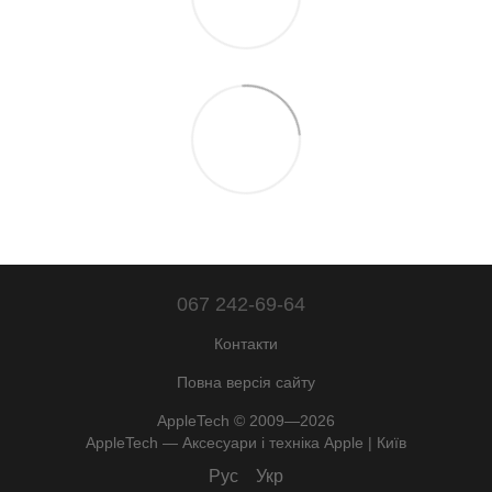
067 242-69-64
Контакти
Повна версія сайту
AppleTech © 2009—2026
AppleTech — Аксесуари і техніка Apple | Київ
Рус
Укр