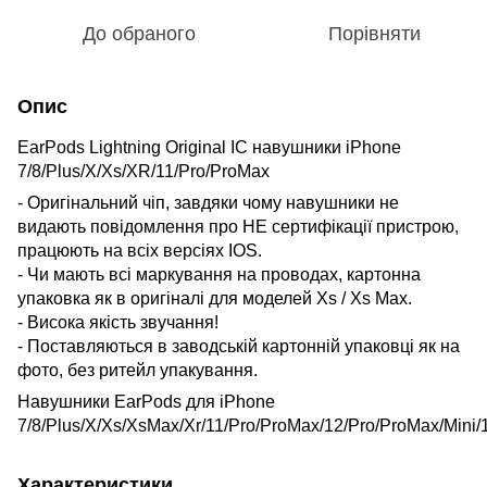
До обраного
Порівняти
Опис
EarPods Lightning Original IC навушники iPhone
7/8/Plus/X/Xs/XR/11/Pro/ProMax
- Оригінальний чіп, завдяки чому навушники не
видають повідомлення про НЕ сертифікації пристрою,
працюють на всіх версіях IOS.
- Чи мають всі маркування на проводах, картонна
упаковка як в оригіналі для моделей Xs / Xs Max.
- Висока якість звучання!
- Поставляються в заводській картонній упаковці як на
фото, без ритейл упакування.
Навушники EarPods для iPhone
7/8/Plus/X/Xs/XsMax/Xr/11/Pro/ProMax/12/Pro/ProMax/Mini/
Характеристики