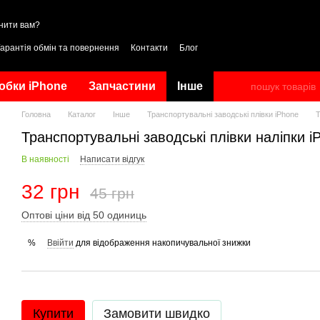
нити вам?
Гарантія обмін та повернення
Контакти
Блог
обки iPhone
Запчастини
Інше
Головна
Каталог
Інше
Транспортувальні заводські плівки iPhone
Т
Транспортувальні заводські плівки наліпки i
В наявності
Написати відгук
32 грн
45 грн
Оптові ціни від 50 одиниць
Ввійти
для відображення накопичувальної знижки
%
Купити
Замовити швидко