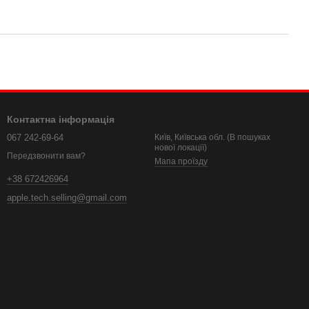
Контактна інформація
067 242-69-64
Київ, Київська обл. (В пошуках
нової локації)
Передзвонити вам?
Мапа проїзду
+38 672426964
apple.tech.selling@gmail.com