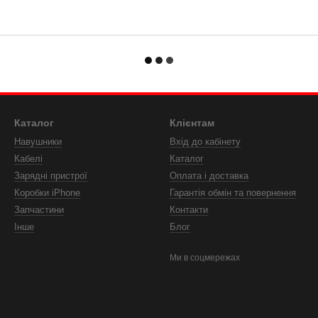
Каталог
Клієнтам
Навушники
Вхід до кабінету
Кабелі
Каталог
Зарядні пристрої
Оплата і доставка
Коробки iPhone
Гарантія обмін та повернення
Запчастини
Контакти
Інше
Блог
Ми в соцмережах