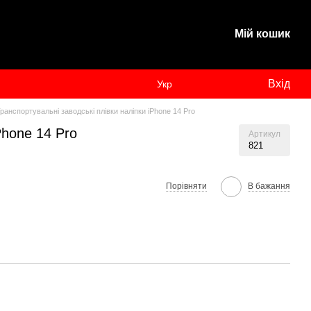
Мій кошик
Вхід
Укр
ранспортувальні заводські плівки наліпки iPhone 14 Pro
Phone 14 Pro
Артикул
821
Порівняти
В бажання