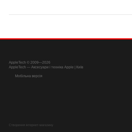
AppleTech © 2009—2026
AppleTech — Аксесуари і техніка Apple | Київ
Мобільна версія
Створення інтернет-магазину