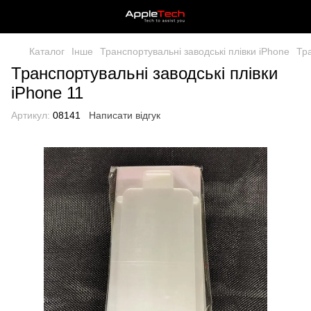
Каталог
Інше
Транспортувальні заводські плівки iPhone
Тра
Транспортувальні заводські плівки
iPhone 11
Артикул:
08141
Написати відгук