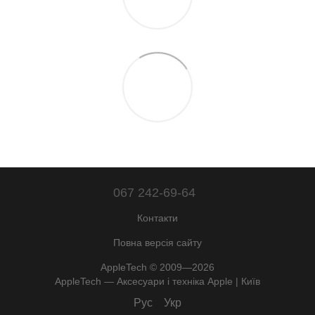
067 242-69-64
Контакти
Повна версія сайту
AppleTech © 2009—2026
AppleTech — Аксесуари і техніка Apple | Київ
Рус
Укр