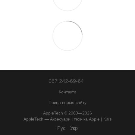
067 242-69-64
Контакти
Повна версія сайту
AppleTech © 2009—2026
AppleTech — Аксесуари і техніка Apple | Київ
Рус
Укр