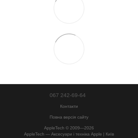
067 242-69-64
Контакти
Повна версія сайту
AppleTech © 2009—2026
AppleTech — Аксесуари і техніка Apple | Київ