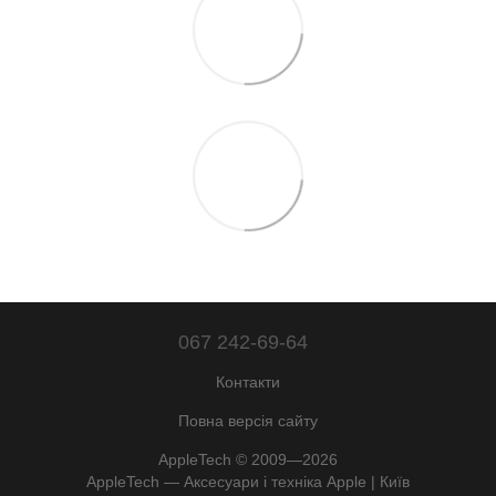
067 242-69-64
Контакти
Повна версія сайту
AppleTech © 2009—2026
AppleTech — Аксесуари і техніка Apple | Київ