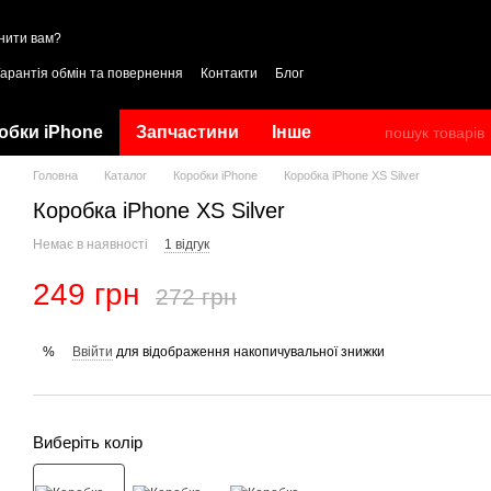
нити вам?
Гарантія обмін та повернення
Контакти
Блог
обки iPhone
Запчастини
Інше
Головна
Каталог
Коробки iPhone
Коробка iPhone XS Silver
Коробка iPhone XS Silver
Немає в наявності
1 відгук
249 грн
272 грн
Ввійти
для відображення накопичувальної знижки
%
Виберіть колір