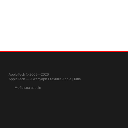
AppleTech © 2009—2026
AppleTech — Аксесуари і техніка Apple | Київ
Мобільна версія