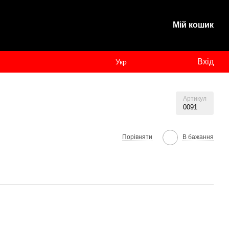
Мій кошик
Вхід
Укр
Артикул
0091
Порівняти
В бажання