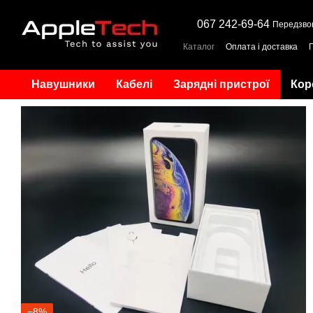
Перейти до основного контенту
067 242-69-64
Передзво
Каталог
Оплата і доставка
Навушники
Кабелі
Зарядні пристрої
Кор
−8%