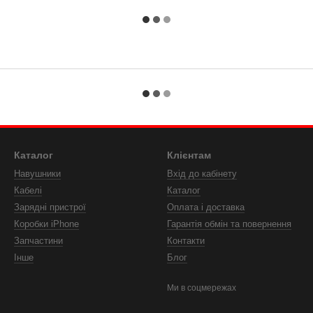
Каталог
Клієнтам
Навушники
Вхід до кабінету
Кабелі
Каталог
Зарядні пристрої
Оплата і доставка
Коробки iPhone
Гарантія обмін та повернення
Запчастини
Контакти
Інше
Блог
Ми в соцмережах