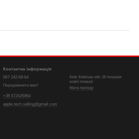
Контактна інформація
067 242-69-64
Київ, Київська обл. (В пошуках
нової локації)
Передзвонити вам?
Мапа проїзду
+38 672426964
apple.tech.selling@gmail.com