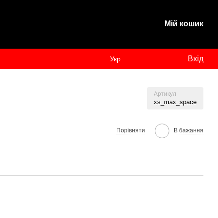
Мій кошик
Вхід
Укр
Артикул
xs_max_space
Порівняти
В бажання