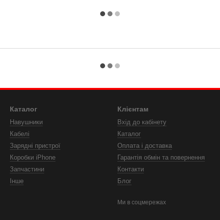
Каталог
Клієнтам
Навушники
Вхід до кабінету
Кабелі
Каталог
Зарядні пристрої
Оплата і доставка
Коробки iPhone
Гарантія обмін та повернення
Запчастини
Контакти
Інше
Блог
Ми в соцмережах