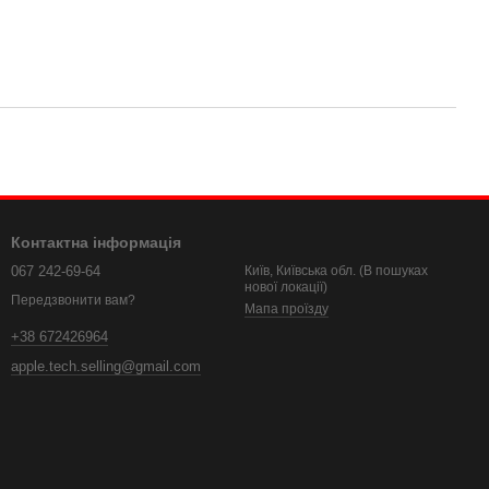
Контактна інформація
067 242-69-64
Київ, Київська обл. (В пошуках
нової локації)
Передзвонити вам?
Мапа проїзду
+38 672426964
apple.tech.selling@gmail.com