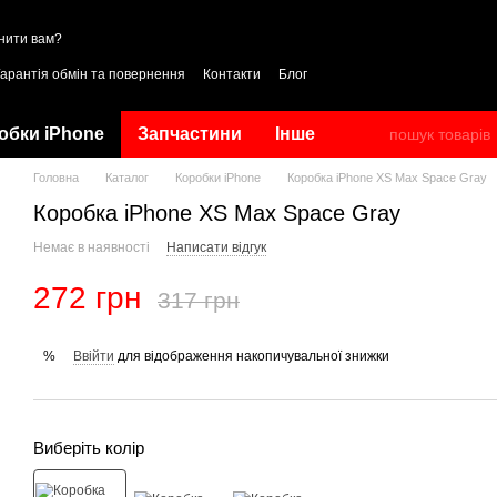
нити вам?
Гарантія обмін та повернення
Контакти
Блог
обки iPhone
Запчастини
Інше
Головна
Каталог
Коробки iPhone
Коробка iPhone XS Max Space Gray
Коробка iPhone XS Max Space Gray
Немає в наявності
Написати відгук
272 грн
317 грн
Ввійти
для відображення накопичувальної знижки
%
Виберіть колір