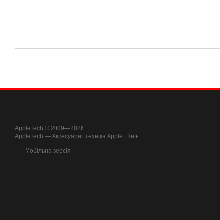
AppleTech © 2009—2026
AppleTech — Аксесуари і техніка Apple | Київ
Мобільна версія