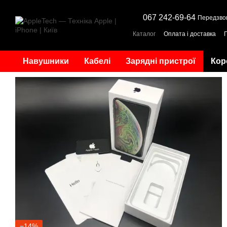
Перейти до основного контенту
067 242-69-64
Передзво
Каталог
Оплата і доставка
Навушники
Кабелі
Зарядні пристрої
Кор
−14%