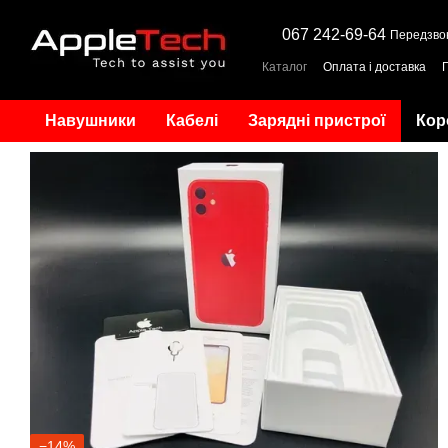
Перейти до основного контенту
067 242-69-64
Передзво
Каталог
Оплата і доставка
Навушники
Кабелі
Зарядні пристрої
Кор
−14%