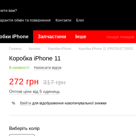
нити вам?
Гарантія обмін та повернення
Контакти
Блог
обки iPhone
Запчастини
Інше
Головна
Каталог
Коробки iPhone
Коробка iPhone 11 (PRODUCT)RED
Коробка iPhone 11
В наявності
Написати відгук
272 грн
317 грн
Оптові ціни від 5 одиниць
Ввійти
для відображення накопичувальної знижки
%
Виберіть колір