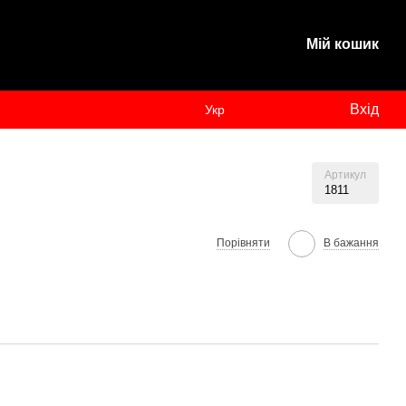
Мій кошик
Вхід
Укр
Артикул
1811
Порівняти
В бажання