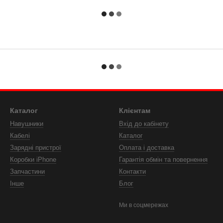
Каталог
Клієнтам
Навушники
Вхід до кабінету
Кабелі
Каталог
Зарядні пристрої
Оплата і доставка
Коробки iPhone
Гарантія обмін та повернення
Запчастини
Контакти
Інше
Блог
Ми в соцмережах