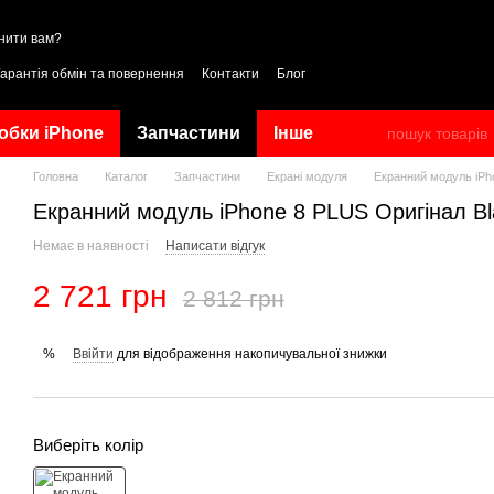
нити вам?
Гарантія обмін та повернення
Контакти
Блог
обки iPhone
Запчастини
Інше
Головна
Каталог
Запчастини
Екрані модуля
Екранний модуль iPh
Екранний модуль iPhone 8 PLUS Оригінал B
Немає в наявності
Написати відгук
2 721 грн
2 812 грн
Ввійти
для відображення накопичувальної знижки
%
Виберіть колір