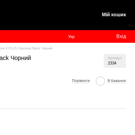
Мій кошик
Вхід
Укр
one 8 PLUS Оригінал Black Чорний
lack Чорний
Артикул
2334
Порівняти
В бажання