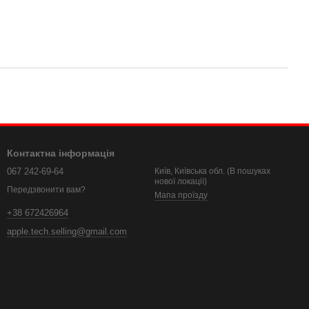
Контактна інформація
067 242-69-64
Київ, Київська обл. (В пошуках
нової локації)
Передзвонити вам?
Мапа проїзду
+38 672426964
apple.tech.selling@gmail.com