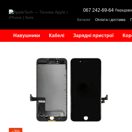
Перейти до основного контенту
067 242-69-64
Передзво
Каталог
Оплата і доставка
Навушники
Кабелі
Зарядні пристрої
Кор
−3%