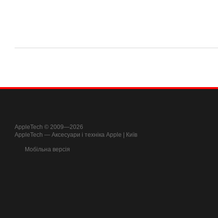
AppleTech © 2009—2026
AppleTech — Аксесуари і техніка Apple | Київ
Мобільна версія