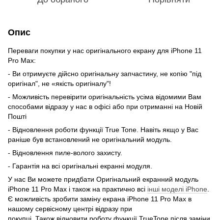
Опис
Переваги покупки у нас оригінального екрану для iPhone 11
Pro Max:
- Ви отримуєте дійсно оригінальну запчастину, не копію "під
оригінал", не «якість оригіналу"!
- Можливість перевірити оригінальність усіма відомими Вам
способами відразу у нас в офісі або при отриманні на Новій
Пошті
- Відновлення роботи функції True Tone. Навіть якщо у Вас
раніше був встановлений не оригінальний модуль.
- Відновлення пиле-волого захисту.
- Гарантія на всі оригінальні екранні модуля.
У нас Ви можете придбати Оригінальний екранний модуль
iPhone 11 Pro Max і також на практично всі
інші моделі iPhone
.
Є можливість зробити заміну екрана iPhone 11 Pro Max в
нашому сервісному центрі відразу при
покупці. Також відновити роботу функції TrueTone після заміни